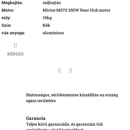
Meghajtás
:
szíjhajtás
Motor
:
Mivice M070 250W Rear Hub motor
súly
:
19kg
Szín
:
Kék
váz anyaga
:
alumínium
KÉRDÉS
Twitter
Facebook
Biztonságos, sérülésmentes kiszállítás az ország
egész területére
Garancia
Teljes körű garanciális, és garancián túli
szolgáltatás, rövid határidővel