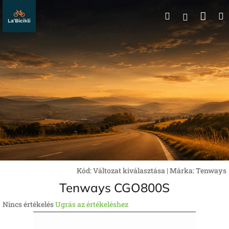
Ugrás
Kos
Keresés
a
Bejelentk
fő
tartalomhoz
Kód:
Változat kiválasztása
|
Márka:
Tenways
Tenways CGO800S
A
Nincs értékelés
Ugrás az értékeléshez
termék
átlagos