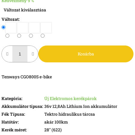
Kedvezmény 9 %
Egységár:
Változat kiválasztása
Változat:
Kosárba
Tenways CGO800S e-bike
Kategória
:
Új Elektromos kerékpárok
Akkumulátor típusa
:
36v 12,8Ah Lithium Ion akkumulátor
Fék Típusa
:
Tektro hidraulikus tárcsa
Hatótáv
:
akár 100km
Kerék méret
:
28" (622)