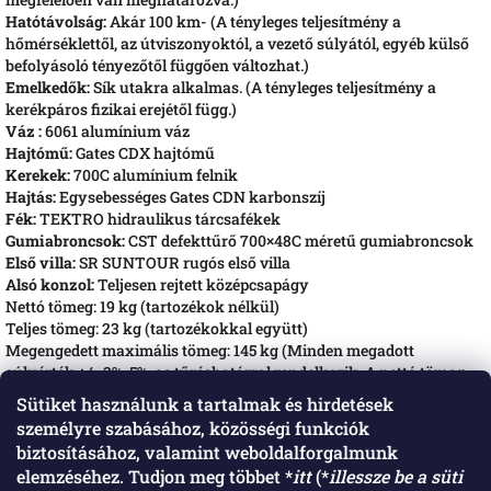
Hatótávolság:
Akár 100 km- (A tényleges teljesítmény a
hőmérséklettől, az útviszonyoktól, a vezető súlyától, egyéb külső
befolyásoló tényezőtől függően változhat.)
Emelkedők:
Sík utakra alkalmas. (A tényleges teljesítmény a
kerékpáros fizikai erejétől függ.)
Váz :
6061 alumínium váz
Hajtómű:
Gates CDX hajtómű
Kerekek:
700C alumínium felnik
Hajtás:
Egysebességes Gates CDN karbonszíj
Fék:
TEKTRO hidraulikus tárcsafékek
Gumiabroncsok:
CST defekttűrő 700×48C méretű gumiabroncsok
Első villa:
SR SUNTOUR rugós első villa
Alsó konzol:
Teljesen rejtett középcsapágy
Nettó tömeg: 19 kg (tartozékok nélkül)
Teljes tömeg: 23 kg (tartozékokkal együtt)
Megengedett maximális tömeg: 145 kg (Minden megadott
súlyérték +/- 3%-5%-os tűréshatárral rendelkezik. A nettó tömeg
tartalmazza az akkumulátort, de nem tartalmazza a tartozékokat.
Sütiket használunk a tartalmak és hirdetések
A teljes tömeg magában foglalja az akkumulátort és az összes
személyre szabásához, közösségi funkciók
tartozékot.)
biztosításához, valamint weboldalforgalmunk
elemzéséhez. Tudjon meg többet *
itt
(*
illessze be a süti