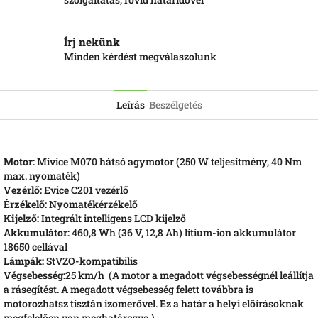
Írj nekünk
Minden kérdést megválaszolunk
Leírás
Beszélgetés
Motor:
Mivice M070 hátsó agymotor (250 W teljesítmény, 40 Nm
max. nyomaték)
Vezérlő:
Evice C201 vezérlő
Érzékelő:
Nyomatékérzékelő
Kijelző:
Integrált intelligens LCD kijelző
Akkumulátor:
460,8 Wh (36 V, 12,8 Ah) lítium-ion akkumulátor
18650 cellával
Lámpák:
StVZO-kompatibilis
Végsebesség:
25 km/h (A motor a megadott végsebességnél leállítja
a rásegítést. A megadott végsebesség felett továbbra is
motorozhatsz tisztán izomerővel. Ez a határ a helyi előírásoknak
megfelelően van meghatározva.)