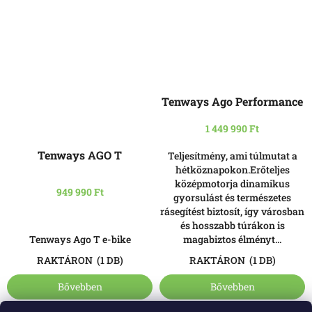
Tenways Ago Performance
1 449 990 Ft
A
termék
Tenways AGO T
Teljesítmény, ami túlmutat a
átlagos
hétköznapokon.Erőteljes
értékelése
középmotorja dinamikus
5-
949 990 Ft
gyorsulást és természetes
ből
rásegítést biztosít, így városban
4,5
és hosszabb túrákon is
csillag.
Tenways Ago T e-bike
magabiztos élményt...
RAKTÁRON
(1 DB)
RAKTÁRON
(1 DB)
Bővebben
Bővebben