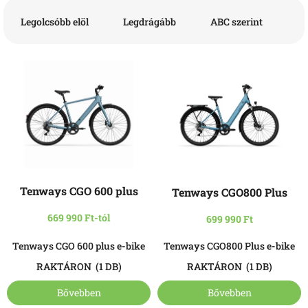
T
e
Legolcsóbb elöl
Legdrágább
ABC szerint
r
m
T
é
e
k
r
e
m
k
é
r
k
e
e
n
k
d
A
l
e
Tenways CGO 600 plus
Tenways CGO800 Plus
termék
i
z
átlagos
s
é
669 990 Ft-tól
699 990 Ft
értékelése
t
s
5-
á
e
Tenways CGO 600 plus e-bike
Tenways CGO800 Plus e-bike
ből
j
5,0
RAKTÁRON
(1 DB)
RAKTÁRON
(1 DB)
a
csillag.
Bővebben
Bővebben