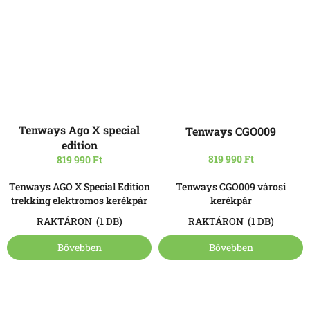
Tenways Ago X special
Tenways CGO009
edition
819 990 Ft
819 990 Ft
Tenways AGO X Special Edition
Tenways CGO009 városi
trekking elektromos kerékpár
kerékpár
RAKTÁRON
(1 DB)
RAKTÁRON
(1 DB)
Bővebben
Bővebben