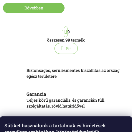
Bővebben
L
1
9
a
p
összesen
99
termék
L
o
i
z
Fel
s
á
s
t
a
i
Biztonságos, sérülésmentes kiszállítás az ország
r
egész területére
á
n
y
Garancia
í
Teljes körű garanciális, és garancián túli
t
szolgáltatás, rövid határidővel
á
s
e
Írj nekünk
Sütiket használunk a tartalmak és hirdetések
l
Minden kérdést megválaszolunk
személyre szabásához, közösségi funkciók