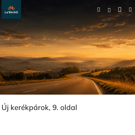
Ugrás
Kos
Keresés
a
Bejelentk
fő
tartalomhoz
Új kerékpárok
, 9. oldal