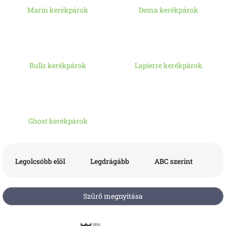
Marin kerékpárok
Dema kerékpárok
Bulls kerékpárok
Lapierre kerékpárok
Ghost kerékpárok
T
e
Legolcsóbb elöl
Legdrágább
ABC szerint
r
m
é
Szűrő megnyitása
k
e
T
k