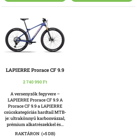
A
LAPIERRE Prorace CF 9.9
termék
átlagos
2 740 990 Ft
értékelése
5-
A versenyzők fegyvere –
ből
LAPIERRE Prorace CF 9.9 A
4,0
Prorace CF 9.9 a LAPIERRE
csillag.
csúcskategóriás hardtail MTB-
je: ultrakönnyű karbonvázzal,
prémium alkatrészekkel és...
RAKTÁRON
(>5 DB)