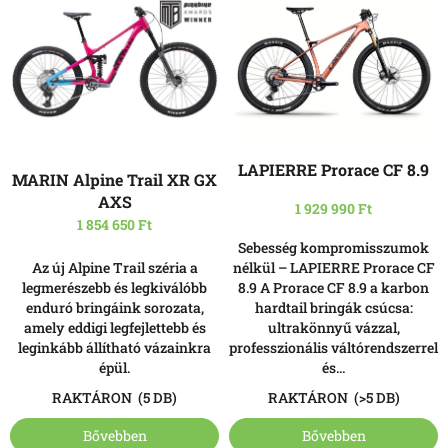
e
r
r
e
m
n
é
d
k
e
e
z
k
é
l
LAPIERRE Prorace CF 8.9
s
MARIN Alpine Trail XR GX
i
e
AXS
s
1 929 990 Ft
1 854 650 Ft
t
Sebesség kompromisszumok
á
Az új Alpine Trail széria a
nélkül – LAPIERRE Prorace CF
j
legmerészebb és legkiválóbb
8.9 A Prorace CF 8.9 a karbon
a
enduró bringáink sorozata,
hardtail bringák csúcsa:
amely eddigi legfejlettebb és
ultrakönnyű vázzal,
leginkább állítható vázainkra
professzionális váltórendszerrel
épül.
és...
RAKTÁRON
(5 DB)
RAKTÁRON
(>5 DB)
Bővebben
Bővebben