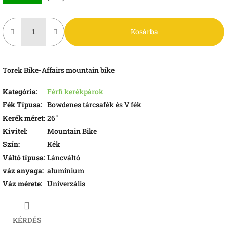
Kosárba
Torek Bike-Affairs mountain bike
Kategória
:
Férfi kerékpárok
Fék Típusa
:
Bowdenes tárcsafék és V fék
Kerék méret
:
26"
Kivitel
:
Mountain Bike
Szín
:
Kék
Váltó típusa
:
Láncváltó
váz anyaga
:
alumínium
Váz mérete
:
Univerzális
KÉRDÉS