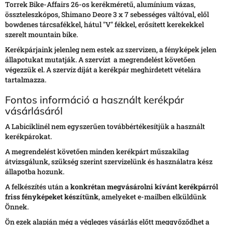
Torrek Bike-Affairs 26-os kerékméretű, alumínium vázas,
összteleszkópos, Shimano Deore 3 x 7 sebességes váltóval, elől
bowdenes tárcsafékkel, hátul "V" fékkel, erősített kerekekkel
szerelt mountain bike.
Kerékpárjaink jelenleg nem estek az szervizen, a fényképek jelen
állapotukat mutatják. A szervízt a megrendelést követően
végezzük el. A szervíz díját a kerékpár meghirdetett vételára
tartalmazza.
Fontos információ a használt kerékpár
vásárlásáról
A Labiciklinél nem egyszerűen továbbértékesítjük a használt
kerékpárokat.
A megrendelést követően minden kerékpárt műszakilag
átvizsgálunk, szükség szerint szervizelünk és használatra kész
állapotba hozunk.
A felkészítés után a
konkrétan megvásárolni kívánt kerékpárról
friss fényképeket készítünk
, amelyeket e-mailben elküldünk
Önnek.
Ön ezek alapján még a végleges vásárlás előtt meggyőződhet a