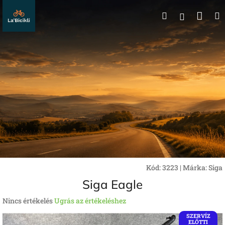
Ugrás
Kos
Keresés
a
Bejelentk
fő
tartalomhoz
Kód:
3223
|
Márka:
Siga
Siga Eagle
A
Nincs értékelés
Ugrás az értékeléshez
termék
SZERVÍZ
átlagos
ELŐTTI