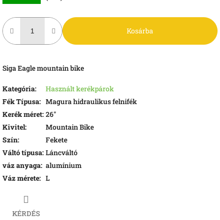
Kosárba
Siga Eagle mountain bike
Kategória
:
Használt kerékpárok
Fék Típusa
:
Magura hidraulikus felnifék
Kerék méret
:
26"
Kivitel
:
Mountain Bike
Szín
:
Fekete
Váltó típusa
:
Láncváltó
váz anyaga
:
alumínium
Váz mérete
:
L
KÉRDÉS