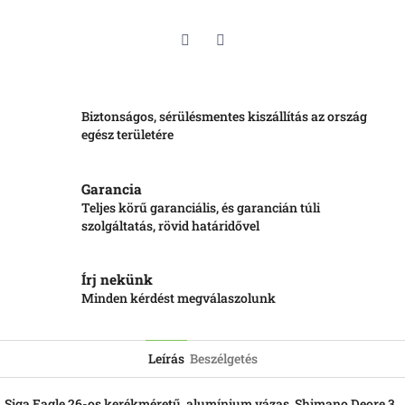
Twitter
Facebook
Biztonságos, sérülésmentes kiszállítás az ország
egész területére
Garancia
Teljes körű garanciális, és garancián túli
szolgáltatás, rövid határidővel
Írj nekünk
Minden kérdést megválaszolunk
Leírás
Beszélgetés
Siga Eagle 26-os kerékméretű, alumínium vázas, Shimano Deore 3