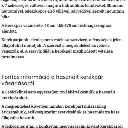
x 7 sebességes váltóval, magura hidraulikus felnifékkel, Shimano
hajtóművel, teleszkópos első villával, sárvédővel szerelt mountain
bike.
A kerékpár vázmérete: 48 cm. 165-175 cm testmagassághoz
ajánlott.
Kerékpárjaink jelenleg nem estek az szervizen, a fényképek jelen
állapotukat mutatják. A szervízt a megrendelést követően
végezzük el. A szervíz díját a kerékpár meghirdetett vételára
tartalmazza.
Fontos információ a használt kerékpár
vásárlásáról
A Labiciklinél nem egyszerűen továbbértékesítjük a használt
kerékpárokat.
A megrendelést követően minden kerékpárt műszakilag
átvizsgálunk, szükség szerint szervizelünk és használatra kész
állapotba hozunk.
A felkészítés után a
konkrétan megvásárolni kívánt kerékpárról