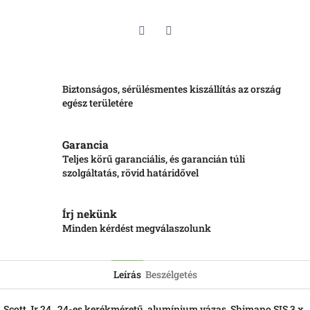
Twitter
Facebook
Biztonságos, sérülésmentes kiszállítás az ország
egész területére
Garancia
Teljes körű garanciális, és garancián túli
szolgáltatás, rövid határidővel
Írj nekünk
Minden kérdést megválaszolunk
Leírás
Beszélgetés
Scott Jr 24, 24-es kerékméretű, alumínium vázas, Shimano SIS 3 x