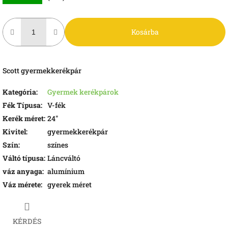
Kosárba
Scott gyermekkerékpár
Kategória
:
Gyermek kerékpárok
Fék Típusa
:
V-fék
Kerék méret
:
24"
Kivitel
:
gyermekkerékpár
Szín
:
színes
Váltó típusa
:
Láncváltó
váz anyaga
:
alumínium
Váz mérete
:
gyerek méret
KÉRDÉS