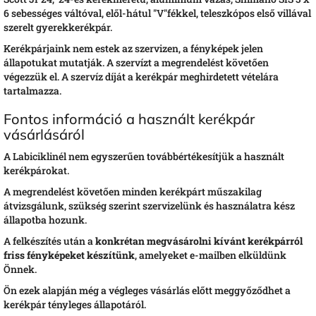
6 sebességes váltóval, elől-hátul "V"fékkel, teleszkópos első villával
szerelt gyerekkerékpár.
Kerékpárjaink nem estek az szervizen, a fényképek jelen
állapotukat mutatják. A szervízt a megrendelést követően
végezzük el. A szervíz díját a kerékpár meghirdetett vételára
tartalmazza.
Fontos információ a használt kerékpár
vásárlásáról
A Labiciklinél nem egyszerűen továbbértékesítjük a használt
kerékpárokat.
A megrendelést követően minden kerékpárt műszakilag
átvizsgálunk, szükség szerint szervizelünk és használatra kész
állapotba hozunk.
A felkészítés után a
konkrétan megvásárolni kívánt kerékpárról
friss fényképeket készítünk
, amelyeket e-mailben elküldünk
Önnek.
Ön ezek alapján még a végleges vásárlás előtt meggyőződhet a
kerékpár tényleges állapotáról.