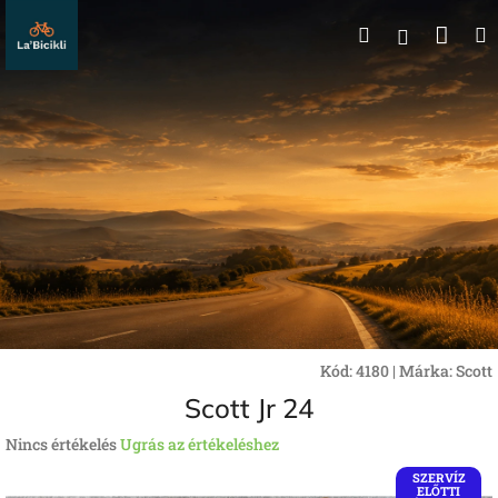
Ugrás
Kos
Keresés
a
Bejelentk
fő
tartalomhoz
Kód:
4180
|
Márka:
Scott
Scott Jr 24
A
Nincs értékelés
Ugrás az értékeléshez
termék
SZERVÍZ
átlagos
ELŐTTI