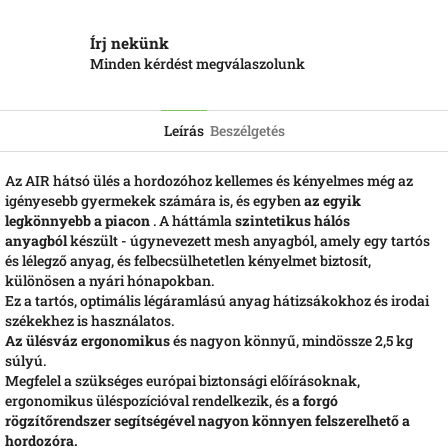
Írj nekünk
Minden kérdést megválaszolunk
Leírás
Beszélgetés
Az AIR hátsó ülés a hordozóhoz kellemes és kényelmes még az
igényesebb gyermekek számára is, és egyben
az egyik
legkönnyebb a piacon
. A háttámla
szintetikus hálós
anyagból
készült - úgynevezett mesh anyagból, amely egy tartós
és lélegző anyag, és felbecsülhetetlen kényelmet biztosít,
különösen a nyári hónapokban.
Ez a tartós, optimális légáramlású anyag hátizsákokhoz és irodai
székekhez is használatos.
Az ülésváz ergonomikus
és nagyon könnyű, mindössze 2,5 kg
súlyú.
Megfelel a szükséges európai biztonsági előírásoknak,
ergonomikus üléspozícióval rendelkezik, és
a forgó
rögzítőrendszer segítségével nagyon könnyen felszerelhető a
hordozóra.