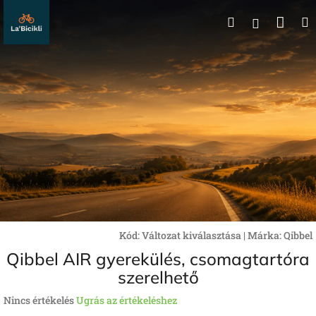
Ugrás
Kos
Keresés
a
Bejelentk
fő
tartalomhoz
Kód:
Változat kiválasztása
|
Márka:
Qibbel
Qibbel AIR gyerekülés, csomagtartóra
szerelhető
A
Nincs értékelés
Ugrás az értékeléshez
termék