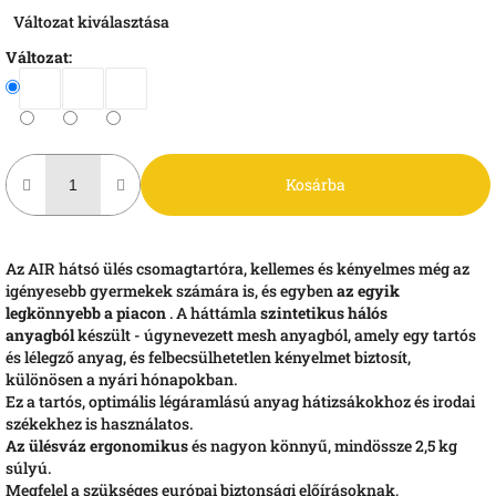
Egységár:
Változat kiválasztása
Változat:
Kosárba
Az AIR hátsó ülés csomagtartóra, kellemes és kényelmes még az
igényesebb gyermekek számára is, és egyben
az egyik
legkönnyebb a piacon
. A háttámla
szintetikus hálós
anyagból
készült - úgynevezett mesh anyagból, amely egy tartós
és lélegző anyag, és felbecsülhetetlen kényelmet biztosít,
különösen a nyári hónapokban.
Ez a tartós, optimális légáramlású anyag hátizsákokhoz és irodai
székekhez is használatos.
Az ülésváz ergonomikus
és nagyon könnyű, mindössze 2,5 kg
súlyú.
Megfelel a szükséges európai biztonsági előírásoknak,