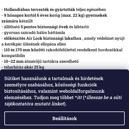
-
Hollandiában tervezték és gyártották
teljes egészében
-
9 hónapos kortól 6 éves korig (max. 22 kg) gyermekek
számára
készült
- állítható
5 pontos biztonsági övek
és lábtartó
- gyorsan száradó hálós háttámla
-
előkészítés Air Lock biztonsági lakathoz
, amely védelmet nyújt
a kerékpár ülésének ellopása ellen
-
110 és 170 mm közötti
rakodófelülettel rendelkező hordozókkal
kompatibilis
-
10–22 mm
átmérőjű tartókra szerelhető
- teherbírás
akár 25 kg
- megfelel az
EN14344
európai szabványnak és német TÜV
Sütiket használunk a tartalmak és hirdetések
tanúsítvánnyal rendelkezik
személyre szabásához, közösségi funkciók
-
5 év garancia
(átruházható a következő tulajdonosra)
- a felszereléshez szükséges tartozékokkal együtt szállítjuk
biztosításához, valamint weboldalforgalmunk
elemzéséhez. Tudjon meg többet *
itt
(*
illessze be a süti
tájékoztatóra mutató linket
).
L
á
Elérhetőségeink: Raktár: 4552 Napkor, Harangodi út 2. szám. Műhely: 4531
Nyírpazony, Nyíregyházi út 11. szám. Telefon: +36206290268 Email:
b
Beállítások
info@labicikli.hu
l