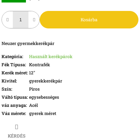
Kosárba
Neuzer gyermekkerékpár
Kategória
:
Használt kerékpárok
Fék Típusa
:
Kontrafék
Kerék méret
:
12"
Kivitel
:
gyerekkerékpár
Szín
:
Piros
Váltó típusa
:
egysebességes
váz anyaga
:
Acél
Váz mérete
:
gyerek méret
KÉRDÉS