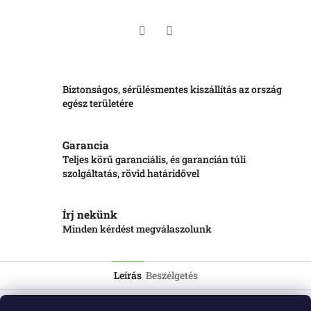
Twitter
Facebook
Biztonságos, sérülésmentes kiszállítás az ország
egész területére
Garancia
Teljes körű garanciális, és garancián túli
szolgáltatás, rövid határidővel
Írj nekünk
Minden kérdést megválaszolunk
Leírás
Beszélgetés
Neuzer 12-ess kerékméretű, acél vázas, egysebességes,