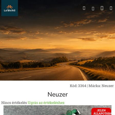
Ugrás
Kos
Keresés
a
Bejelentk
fő
tartalomhoz
Kód:
3364
|
Márka:
Neuzer
Neuzer
A
Nincs értékelés
Ugrás az értékeléshez
termék
JELEN
átlagos
ÁLLAPOTÁBAN