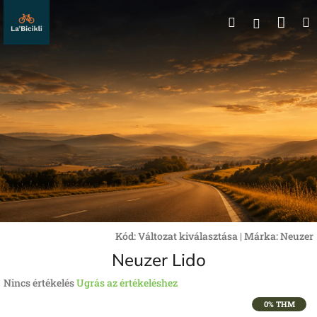
Ugrás
Kos
Keresés
a
Bejelentk
fő
tartalomhoz
Kód:
Változat kiválasztása
|
Márka:
Neuzer
Neuzer Lido
A
Nincs értékelés
Ugrás az értékeléshez
termék
0% THM
átlagos