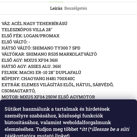
Leírás
Beszélgetés
VÁZ: ACÉL NAGY TEHERBÍRÁSÚ
TELESZKÓPOS VILLA 28"
ELSŐ FÉK: LOGAN/PROMAX
ELSŐ VÁLTÓ: -
HÁTSÓ VÁLTÓ: SHIMANO TY300 7 SPD
VÁLTÓKAR: SHIMANO RS35 MARKOLATVÁLTÓ
ELSŐ AGY: MXUS XF04 36H
HÁTSÓ AGY: ASSES ALU. 36H
FELNIK: MACH1 ER-10 28" DUPLAFALÚ
KÖPENY: CHAOYANG H481 700X40C
EXTRÁK: ELEMES VILÁGÍTÁS ELŐL, HÁTUL, SÁRVÉDŐ,
CSOMAGTARTÓ,
MOTOR: MXUS XF04 250W ELSŐ AGYMOTOR
KIJELZŐ: LED
Sütiket használunk a tartalmak és hirdetések
RÁSEGÍTÉS: 3 FOKOZATÚ, KORMÁNYRÓL VEZÉRELHETŐ,
személyre szabásához, közösségi funkciók
SEBESSÉGSZENZOROS
AKKU: 36V 468 Wh
biztosításához, valamint weboldalforgalmunk
elemzéséhez. Tudjon meg többet *
itt
(*
illessze be a süti
tájékoztatóra mutató linket
).
L