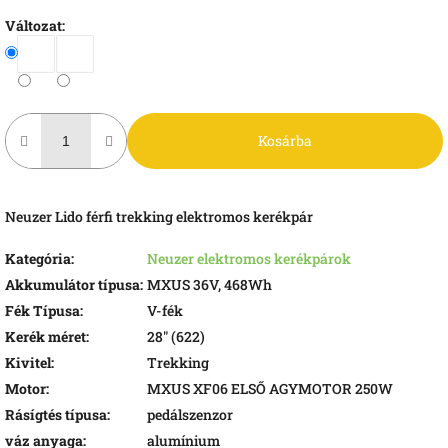
Változat:
Kosárba
Neuzer Lido férfi trekking elektromos kerékpár
Kategória
:
Neuzer elektromos kerékpárok
Akkumulátor típusa
:
MXUS 36V, 468Wh
Fék Típusa
:
V-fék
Kerék méret
:
28" (622)
Kivitel
:
Trekking
Motor
:
MXUS XF06 ELSŐ AGYMOTOR 250W
Rásígtés típusa
:
pedálszenzor
váz anyaga
:
alumínium