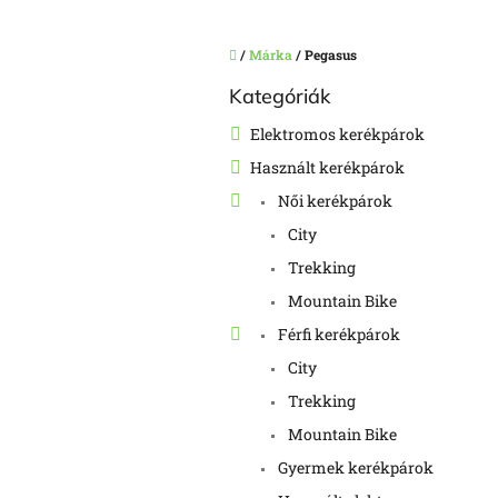
Kezdőlap
/
Márka
/
Pegasus
O
Kategóriák
Kategóriák
l
átugrása
d
Elektromos kerékpárok
a
Használt kerékpárok
l
s
Női kerékpárok
ó
City
p
a
Trekking
n
Mountain Bike
e
Férfi kerékpárok
l
City
Trekking
Mountain Bike
Gyermek kerékpárok