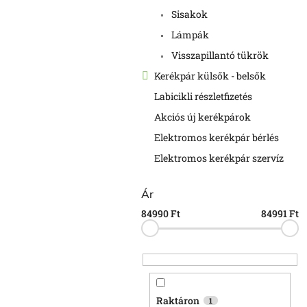
Sisakok
Lámpák
Visszapillantó tükrök
Kerékpár külsők - belsők
Labicikli részletfizetés
Akciós új kerékpárok
Elektromos kerékpár bérlés
Elektromos kerékpár szervíz
Ár
84990
Ft
84991
Ft
Raktáron
1