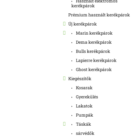
Használt elektromos
kerékpárok
Prémium használt kerékpárok
Új kerékpárok
Marin kerékpárok
Dema kerékpárok
Bulls kerékpárok
Lapierre kerékpárok
Ghost kerékpárok
Kiegészítők
Kosarak
Gyerekülés
Lakatok
Pumpák
Táskák
sárvédők