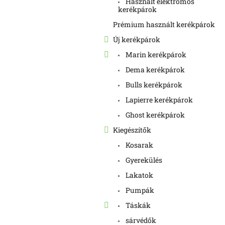
Használt elektromos
kerékpárok
Prémium használt kerékpárok
Új kerékpárok
Marin kerékpárok
Dema kerékpárok
Bulls kerékpárok
Lapierre kerékpárok
Ghost kerékpárok
Kiegészítők
Kosarak
Gyerekülés
Lakatok
Pumpák
Táskák
sárvédők