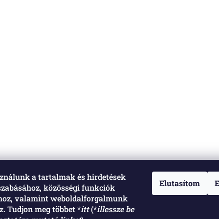
ználunk a tartalmak és hirdetések
Elutasítom
E
szabásához, közösségi funkciók
ához, valamint weboldalforgalmunk
. Tudjon meg többet *
itt
(*
illessze be