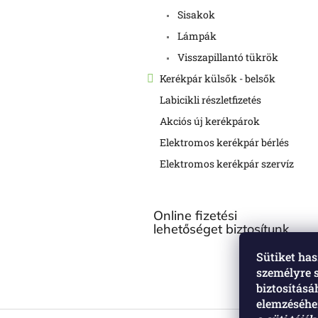
Sisakok
Lámpák
Visszapillantó tükrök
Kerékpár külsők - belsők
Labicikli részletfizetés
Akciós új kerékpárok
Elektromos kerékpár bérlés
Elektromos kerékpár szervíz
Online fizetési
lehetőséget biztosítunk
Sütiket has
személyre 
biztosítás
elemzéséhez
L