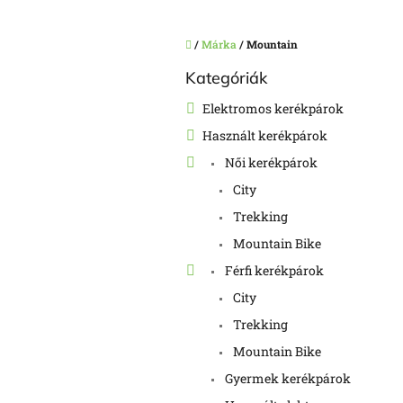
Kezdőlap
/
Márka
/
Mountain
O
Kategóriák
Kategóriák
l
átugrása
d
Elektromos kerékpárok
a
Használt kerékpárok
l
s
Női kerékpárok
ó
City
p
a
Trekking
n
Mountain Bike
e
Férfi kerékpárok
l
City
Trekking
Mountain Bike
Gyermek kerékpárok