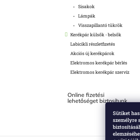
Sisakok
Lámpák
Visszapillantó tükrök
Kerékpár külsők - belsők
Labicikli részletfizetés
Akciós új kerékpárok
Elektromos kerékpár bérlés
Elektromos kerékpár szervíz
Online fizetési
lehetőséget biztosítunk
Sütiket has
személyre 
biztosítás
elemzéséhez
L