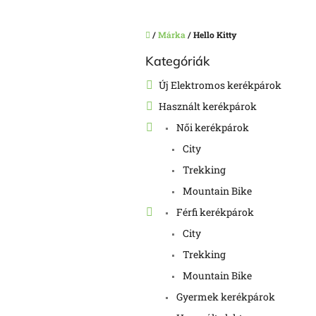
Kezdőlap
/
Márka
/
Hello Kitty
O
Kategóriák
Kategóriák
l
átugrása
d
Új Elektromos kerékpárok
a
Használt kerékpárok
l
s
Női kerékpárok
ó
City
p
a
Trekking
n
Mountain Bike
e
Férfi kerékpárok
l
City
Trekking
Mountain Bike
Gyermek kerékpárok