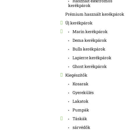
Használt elektromos
kerékpárok
Prémium használt kerékpárok
Új kerékpárok
Marin kerékpárok
Dema kerékpárok
Bulls kerékpárok
Lapierre kerékpárok
Ghost kerékpárok
Kiegészítők
Kosarak
Gyerekülés
Lakatok
Pumpák
Táskák
sárvédők