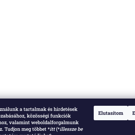
ználunk a tartalmak és hirdetések
Elutasítom
E
szabásához, közösségi funkciók
ához, valamint weboldalforgalmunk
. Tudjon meg többet *
itt
(*
illessze be