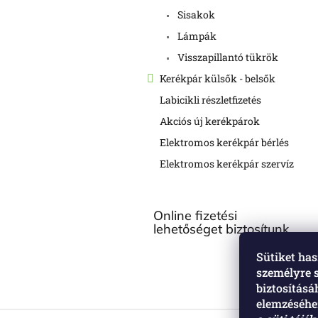
Sisakok
Lámpák
Visszapillantó tükrök
Kerékpár külsők - belsők
Labicikli részletfizetés
Akciós új kerékpárok
Elektromos kerékpár bérlés
Elektromos kerékpár szervíz
Online fizetési
lehetőséget biztosítunk
Sütiket has
személyre 
biztosítás
elemzéséhez
L