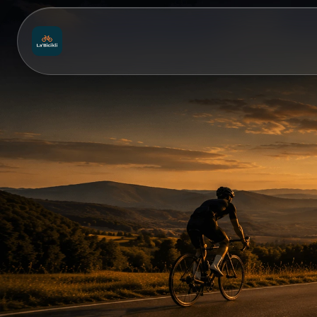
Ugrás
a
fő
tartalomhoz