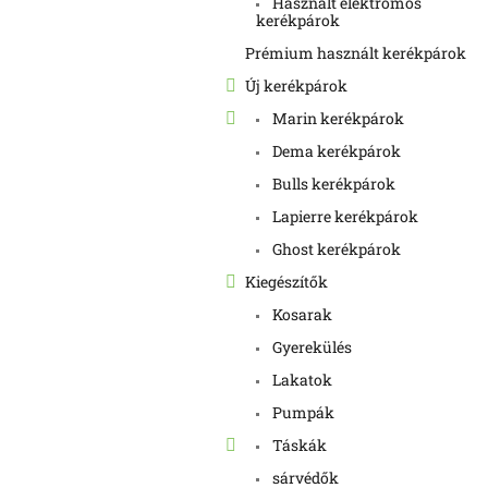
Használt elektromos
kerékpárok
Prémium használt kerékpárok
Új kerékpárok
Marin kerékpárok
Dema kerékpárok
Bulls kerékpárok
Lapierre kerékpárok
Ghost kerékpárok
Kiegészítők
Kosarak
Gyerekülés
Lakatok
Pumpák
Táskák
sárvédők