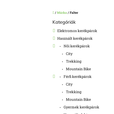
Kezdőlap
/
Márka
/
Falter
O
Kategóriák
Kategóriák
l
átugrása
d
Elektromos kerékpárok
a
Használt kerékpárok
l
s
Női kerékpárok
ó
City
p
a
Trekking
n
Mountain Bike
e
Férfi kerékpárok
l
City
Trekking
Mountain Bike
Gyermek kerékpárok