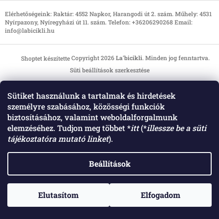
L
á
Elérhetőségeink: Raktár: 4552 Napkor, Harangodi út 2. szám. Műhely: 4531
Nyírpazony, Nyíregyházi út 11. szám. Telefon: +36206290268 Email:
b
info@labicikli.hu
l
é
c
Copyright 2026
La'bicikli
. Minden jog fenntartva.
Shoptet készítette
Süti beállítások szerkesztése
Sütiket használunk a tartalmak és hirdetések
személyre szabásához, közösségi funkciók
biztosításához, valamint weboldalforgalmunk
elemzéséhez. Tudjon meg többet *
itt
(*
illessze be a süti
tájékoztatóra mutató linket
).
Beállítások
Elutasítom
Elfogadom