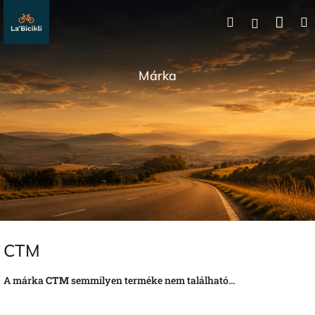
Ugrás
Kos
Keresés
a
Bejelentk
fő
tartalomhoz
Márka
CTM
A márka
CTM
semmilyen terméke nem található...