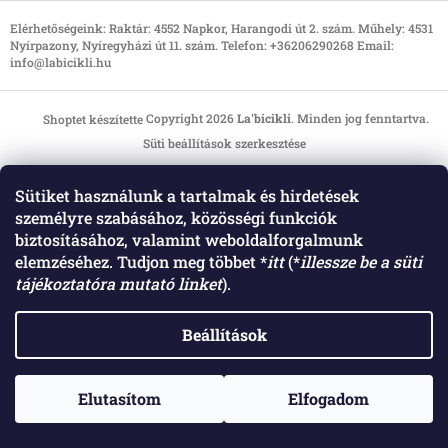
L
á
Elérhetőségeink: Raktár: 4552 Napkor, Harangodi út 2. szám. Műhely: 4531
Nyírpazony, Nyíregyházi út 11. szám. Telefon: +36206290268 Email:
b
info@labicikli.hu
l
é
c
Copyright 2026
La'bicikli
. Minden jog fenntartva.
Shoptet készítette
Süti beállítások szerkesztése
Sütiket használunk a tartalmak és hirdetések
személyre szabásához, közösségi funkciók
biztosításához, valamint weboldalforgalmunk
elemzéséhez. Tudjon meg többet *
itt
(*
illessze be a süti
tájékoztatóra mutató linket
).
Beállítások
Elutasítom
Elfogadom