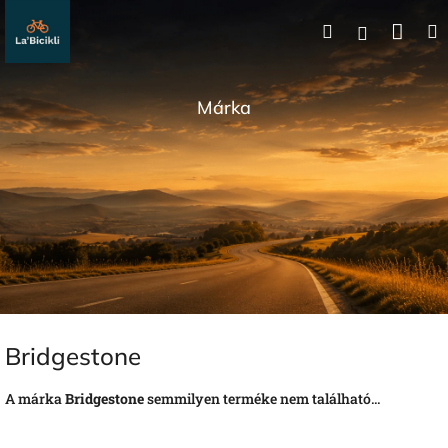
Ugrás
Kos
Keresés
a
Bejelentk
fő
tartalomhoz
Márka
Bridgestone
A márka
Bridgestone
semmilyen terméke nem található...