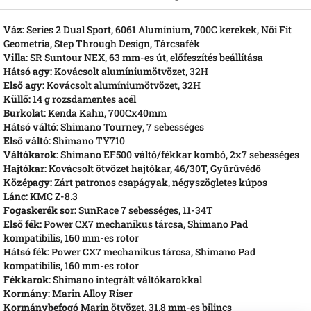
Váz:
Series 2 Dual Sport, 6061 Alumínium, 700C kerekek, Női Fit
Geometria, Step Through Design, Tárcsafék
Villa:
SR Suntour NEX, 63 mm-es út, előfeszítés beállítása
Hátsó agy:
Kovácsolt alumíniumötvözet, 32H
Első agy:
Kovácsolt alumíniumötvözet, 32H
Küllő:
14 g rozsdamentes acél
Burkolat:
Kenda Kahn, 700Cx40mm
Hátsó váltó:
Shimano Tourney, 7 sebességes
Első váltó:
Shimano TY710
Váltókarok:
Shimano EF500 váltó/fékkar kombó, 2x7 sebességes
Hajtókar:
Kovácsolt ötvözet hajtókar, 46/30T, Gyűrűvédő
Középagy:
Zárt patronos csapágyak, négyszögletes kúpos
Lánc:
KMC Z-8.3
Fogaskerék sor:
SunRace 7 sebességes, 11-34T
Első fék:
Power CX7 mechanikus tárcsa, Shimano Pad
kompatibilis, 160 mm-es rotor
Hátsó fék:
Power CX7 mechanikus tárcsa, Shimano Pad
kompatibilis, 160 mm-es rotor
Fékkarok:
Shimano integrált váltókarokkal
Kormány:
Marin Alloy Riser
Kormánybefogó
Marin ötvözet, 31,8 mm-es bilincs