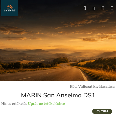
Ugrás
Kos
Keresés
a
Bejelentk
fő
tartalomhoz
Kód:
Változat kiválasztása
MARIN San Anselmo DS1
A
Nincs értékelés
Ugrás az értékeléshez
termék
0% THM
átlagos