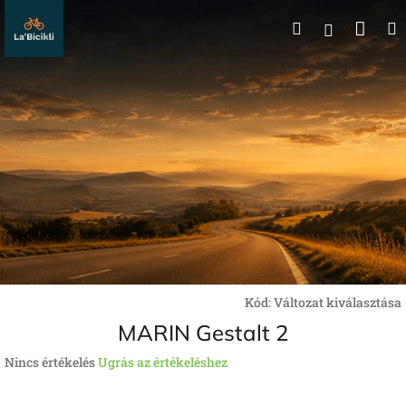
Ugrás
Kos
Keresés
a
Bejelentk
fő
tartalomhoz
Kód:
Változat kiválasztása
MARIN Gestalt 2
A
Nincs értékelés
Ugrás az értékeléshez
termék
átlagos