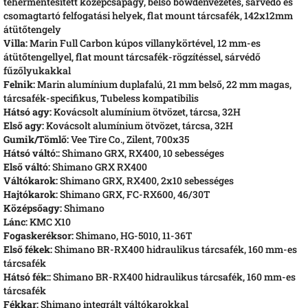
tehermentesített középcsapágy, belső bowdenvezetés, sárvédő és
csomagtartó felfogatási helyek, flat mount tárcsafék, 142x12mm
átütőtengely
Villa:
Marin Full Carbon kúpos villanykörtével, 12 mm-es
átütőtengellyel, flat mount tárcsafék-rögzítéssel, sárvédő
fűzőlyukakkal
Felnik:
Marin alumínium duplafalú, 21 mm belső, 22 mm magas,
tárcsafék-specifikus, Tubeless kompatibilis
Hátsó agy:
Kovácsolt alumínium ötvözet, tárcsa, 32H
Első agy:
Kovácsolt alumínium ötvözet, tárcsa, 32H
Gumik/Tömlő:
Vee Tire Co., Zilent, 700x35
Hátsó váltó::
Shimano GRX, RX400, 10 sebességes
Első váltó:
Shimano GRX RX400
Váltókarok:
Shimano GRX, RX400, 2x10 sebességes
Hajtókarok:
Shimano GRX, FC-RX600, 46/30T
Középsőagy:
Shimano
Lánc:
KMC X10
Fogaskeréksor:
Shimano, HG-5010, 11-36T
Első fékek:
Shimano BR-RX400 hidraulikus tárcsafék, 160 mm-es
tárcsafék
Hátsó fék::
Shimano BR-RX400 hidraulikus tárcsafék, 160 mm-es
tárcsafék
Fékkar:
Shimano integrált váltókarokkal