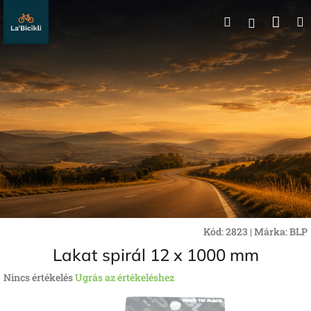
Ugrás
Kos
Keresés
a
Bejelentk
fő
tartalomhoz
Kód:
2823
|
Márka:
BLP
Lakat spirál 12 x 1000 mm
A
Nincs értékelés
Ugrás az értékeléshez
termék
átlagos