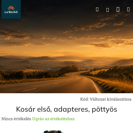
Ugrás
Kos
Keresés
a
Bejelentk
fő
tartalomhoz
Kód:
Változat kiválasztása
Kosár első, adapteres, pöttyös
A
Nincs értékelés
Ugrás az értékeléshez
termék
átlagos