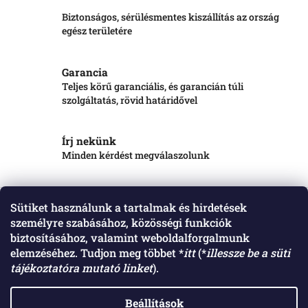
Biztonságos, sérülésmentes kiszállítás az ország
egész területére
Garancia
Teljes körű garanciális, és garancián túli
szolgáltatás, rövid határidővel
Írj nekünk
Minden kérdést megválaszolunk
Leírás
Beszélgetés
Sütiket használunk a tartalmak és hirdetések
személyre szabásához, közösségi funkciók
Kosár első, adapteres, pöttyös, alumínium keretben, textil.
biztosításához, valamint weboldalforgalmunk
elemzéséhez. Tudjon meg többet *
itt
(*
illessze be a süti
tájékoztatóra mutató linket
).
L
á
Elérhetőségeink: Raktár: 4552 Napkor, Harangodi út 2. szám. Műhely: 4531
Nyírpazony, Nyíregyházi út 11. szám. Telefon: +36206290268 Email:
b
Beállítások
info@labicikli.hu