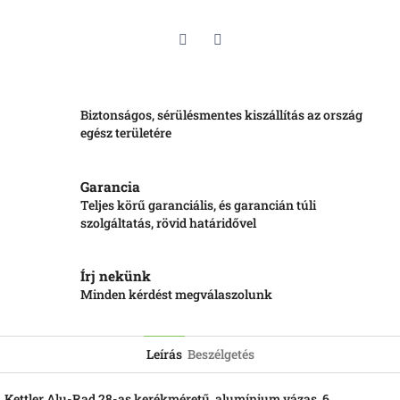
Twitter
Facebook
Biztonságos, sérülésmentes kiszállítás az ország
egész területére
Garancia
Teljes körű garanciális, és garancián túli
szolgáltatás, rövid határidővel
Írj nekünk
Minden kérdést megválaszolunk
Leírás
Beszélgetés
Kettler Alu-Rad 28-as kerékméretű, alumínium vázas, 6