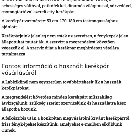
sebességes váltóval, patkófékkel, dinamós világítással, sárvédővel,
csomagtartóval szerelt city kerékpár.
A kerékpár vázmérete: 53 cm. 170-180 cm testmagassághoz
ajánlott.
Kerékpárjaink jelenleg nem estek az szervizen, a fényképek jelen
állapotukat mutatják. A szervízt a megrendelést követően
végezzük el. A szervíz díját a kerékpár meghirdetett vételára
tartalmazza.
Fontos információ a használt kerékpár
vásárlásáról
A Labiciklinél nem egyszerűen továbbértékesítjük a használt
kerékpárokat.
A megrendelést követően minden kerékpárt műszakilag
átvizsgálunk, szükség szerint szervizelünk és használatra kész
állapotba hozunk.
A felkészítés után a
konkrétan megvásárolni kívánt kerékpárról
friss fényképeket készítünk
, amelyeket e-mailben elküldünk
Önnek.