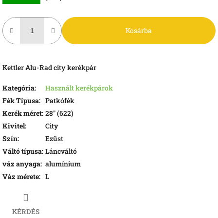
Kosárba
Kettler Alu-Rad city kerékpár
Kategória
:
Használt kerékpárok
Fék Típusa
:
Patkófék
Kerék méret
:
28" (622)
Kivitel
:
City
Szín
:
Ezüst
Váltó típusa
:
Láncváltó
váz anyaga
:
alumínium
Váz mérete
:
L
KÉRDÉS