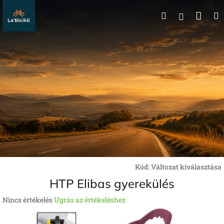
Ugrás
Kos
Keresés
a
Bejelentk
fő
tartalomhoz
Kód:
Változat kiválasztása
HTP Elibas gyerekülés
A
Nincs értékelés
Ugrás az értékeléshez
termék
átlagos