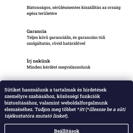
Biztonságos, sérülésmentes kiszállítás az ország
egész területére
Garancia
Teljes körű garanciális, és garancián túli
szolgáltatás, rövid határidővel
Írj nekünk
Minden kérdést megválaszolunk
Leírás
Beszélgetés
Sütiket használunk a tartalmak és hirdetések
személyre szabásához, közösségi funkciók
HTP Elibas gyerekülés, satuval csomagtartóra rögzíthető.
biztosításához, valamint weboldalforgalmunk
elemzéséhez. Tudjon meg többet *
itt
(*
illessze be a süti
tájékoztatóra mutató linket
).
L
á
Elérhetőségeink: Raktár: 4552 Napkor, Harangodi út 2. szám. Műhely: 4531
Nyírpazony, Nyíregyházi út 11. szám. Telefon: +36206290268 Email:
b
Beállítások
info@labicikli.hu