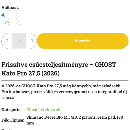
Változat:
Kosárba
Frissítve csúcsteljesítményre – GHOST
Kato Pro 27,5 (2026)
A
2026-os GHOST Kato Pro 27,5
még könnyebb, még szívósabb –
Pro karbonváz, precíz váltó és versenygeometria: a terepprofilod új
csúcsa.
Kategória
:
Ghost kerékpárok
Shimano Deore BR-MT410, 2 pistons, resin pad, 180
Fék Típusa
:
mm