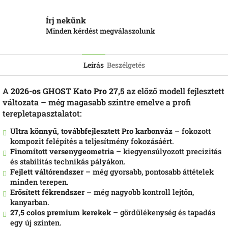
Írj nekünk
Minden kérdést megválaszolunk
Leírás
Beszélgetés
A
2026-os GHOST Kato Pro 27,5
az előző modell fejlesztett
változata – még magasabb szintre emelve a profi
terepletapasztalatot:
Ultra könnyű, továbbfejlesztett Pro karbonváz
– fokozott
kompozit felépítés a teljesítmény fokozásáért.
Finomított versenygeometria
– kiegyensúlyozott precizitás
és stabilitás technikás pályákon.
Fejlett váltórendszer
– még gyorsabb, pontosabb áttételek
minden terepen.
Erősített fékrendszer
– még nagyobb kontroll lejtőn,
kanyarban.
27,5 colos premium kerekek
– gördülékenység és tapadás
egy új szinten.