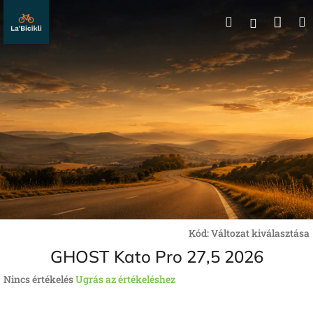
Ugrás
Kos
Keresés
a
Bejelentk
fő
tartalomhoz
Kód:
Változat kiválasztása
GHOST Kato Pro 27,5 2026
A
Nincs értékelés
Ugrás az értékeléshez
termék
átlagos