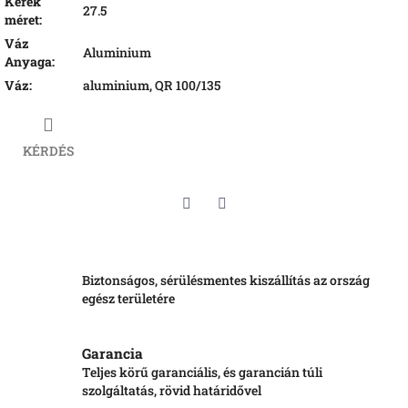
Kerék
27.5
méret
:
Váz
Aluminium
Anyaga
:
Váz
:
aluminium, QR 100/135
KÉRDÉS
Twitter
Facebook
Biztonságos, sérülésmentes kiszállítás az ország
egész területére
Garancia
Teljes körű garanciális, és garancián túli
szolgáltatás, rövid határidővel