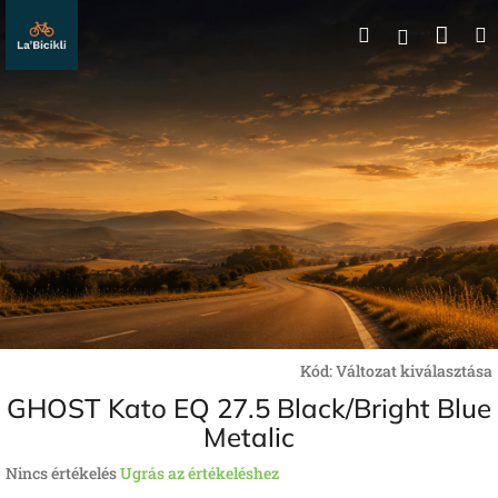
Ugrás
Kos
Keresés
a
Bejelentk
fő
tartalomhoz
Kód:
Változat kiválasztása
GHOST Kato EQ 27.5 Black/Bright Blue
Metalic
A
Nincs értékelés
Ugrás az értékeléshez
termék