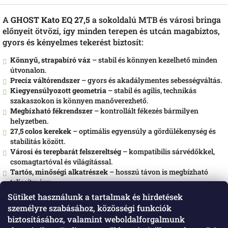
A
GHOST Kato EQ 27,5
a sokoldalú MTB és városi bringa
előnyeit ötvözi, így minden terepen és utcán magabiztos,
gyors és kényelmes tekerést biztosít:
Könnyű, strapabíró váz
– stabil és könnyen kezelhető minden
útvonalon.
Precíz váltórendszer
– gyors és akadálymentes sebességváltás.
Kiegyensúlyozott geometria
– stabil és agilis, technikás
szakaszokon is könnyen manőverezhető.
Megbízható fékrendszer
– kontrollált fékezés bármilyen
helyzetben.
27,5 colos kerekek
– optimális egyensúly a gördülékenység és
stabilitás között.
Városi és terepbarát felszereltség
– kompatibilis sárvédőkkel,
csomagtartóval és világítással.
Tartós, minőségi alkatrészek
– hosszú távon is megbízható
teljesítmény.
Sütiket használunk a tartalmak és hirdetések
A
GHOST Kato EQ 27,5
minden útvonalon élményt nyújt: terepen
személyre szabásához, közösségi funkciók
vagy városi környezetben egyaránt gyors, stabil és kényelmes
tekerést biztosít, így minden pedálfordulat egy új kalandot jelent.
biztosításához, valamint weboldalforgalmunk