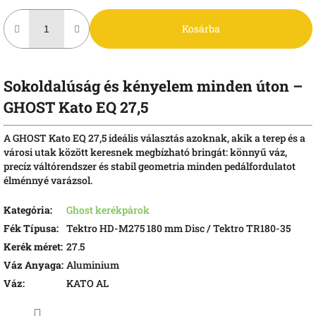
Kosárba
Sokoldalúság és kényelem minden úton –
GHOST Kato EQ 27,5
A GHOST Kato EQ 27,5 ideális választás azoknak, akik a terep és a
városi utak között keresnek megbízható bringát: könnyű váz,
precíz váltórendszer és stabil geometria minden pedálfordulatot
élménnyé varázsol.
Kategória
:
Ghost kerékpárok
Fék Típusa
:
Tektro HD-M275 180 mm Disc / Tektro TR180-35
Kerék méret
:
27.5
Váz Anyaga
:
Aluminium
Váz
:
KATO AL