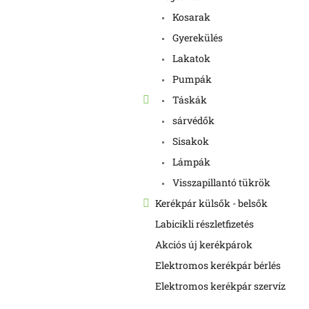
Kosarak
Gyerekülés
Lakatok
Pumpák
Táskák
sárvédők
Sisakok
Lámpák
Visszapillantó tükrök
Kerékpár külsők - belsők
Labicikli részletfizetés
Akciós új kerékpárok
Elektromos kerékpár bérlés
Elektromos kerékpár szervíz