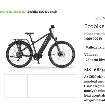
tromos kerékpárok
/
Ecobike MX 500 grafit
Kód:
V
Ecobike
A
Nincs értékel
termék
1 009 990 Ft
átlagos
Egységár:
Változat kiv
értékelése
5-
Változat:
ből
0,0
csillag.
MX 500 gr
Az X500 elek
mindent megv
Csak a legma
amelyek mind
középpontjában
az igazi halad