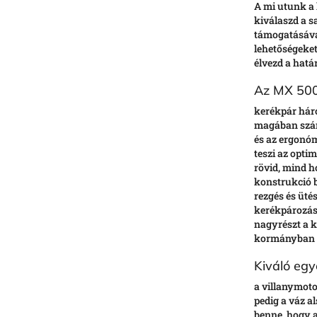
A mi utunk a 
kiválaszd a s
támogatásával
lehetőségeket
élvezd a hatá
Az MX 500 
kerékpár hár
magában szám
és az ergonóm
teszi az opti
rövid, mind h
konstrukció 
rezgés és üté
kerékpározási
nagyrészt a k
kormányban 
Kiváló egy
a villanymot
pedig a váz al
benne, hogy 