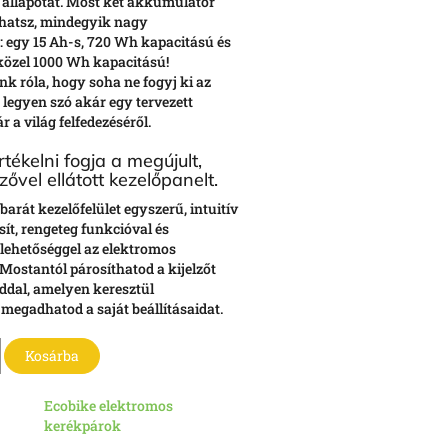
állapotát. Most két akkumulátor
thatsz, mindegyik nagy
: egy 15 Ah-s, 720 Wh kapacitású és
közel 1000 Wh kapacitású!
 róla, hogy soha ne fogyj ki az
 legyen szó akár egy tervezett
r a világ felfedezéséről.
tékelni fogja a megújult,
lzővel ellátott kezelőpanelt.
barát kezelőfelület egyszerű, intuitív
sít, rengeteg funkcióval és
 lehetőséggel az elektromos
 Mostantól párosíthatod a kijelzőt
ddal, amelyen keresztül
egadhatod a saját beállításaidat.
Kosárba
Ecobike elektromos
kerékpárok