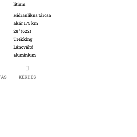
r
lítium
Hidraulikus tárcsa
akár 175 km
28" (622)
Trekking
Láncváltó
alumínium
TÁS
KÉRDÉS
book