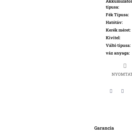
Akkumuláto
típusa
:
Fék Típusa
:
Hatótáv
:
Kerék méret
:
Kivitel
:
Váltó típusa
:
váz anyaga
:
NYOMTA
Twitter
Face
Garancia