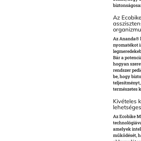
biztonságosa
Az Ecobik
assziszten
organizmu
Az Ananda® k
nyomatékot is
legmeredekeb
Bár a potenciá
hogyan szeret
rendszer pedi
be, hogy bizt
teljesítményt
természetes 
Kivételes
lehetségese
Az Ecobike M
technológiáva
amelyek inte
működését, h