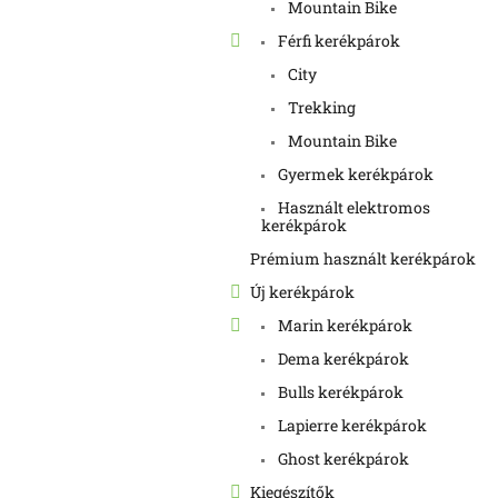
Mountain Bike
Férfi kerékpárok
City
Trekking
Mountain Bike
Gyermek kerékpárok
Használt elektromos
kerékpárok
Prémium használt kerékpárok
Új kerékpárok
Marin kerékpárok
Dema kerékpárok
Bulls kerékpárok
Lapierre kerékpárok
Ghost kerékpárok
Kiegészítők