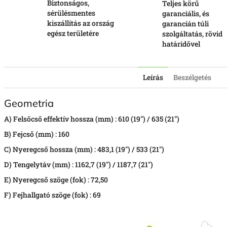
Biztonságos,
Teljes körű
sérülésmentes
garanciális, és
kiszállítás az ország
garancián túli
egész területére
szolgáltatás, rövid
határidővel
Leírás
Beszélgetés
Geometria
A) Felsőcső effektív hossza (mm) :
610 (19") / 635 (21")
B)
Fejcső (mm) :
160
C)
Nyeregcső hossza (mm) :
483,1 (19") / 533 (21")
D)
Tengelytáv (mm) :
1162,7 (19") / 1187,7 (21")
E)
Nyeregcső szöge (fok) :
72,50
F)
Fejhallgató szöge (fok) :
69