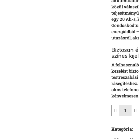
akkumulátor 
közül válasz
teljesítményű
egy 20 Ah-s, 
Gondoskodtunk
energiádból –
utazásról, aká
Biztosan ér
színes kije
A felhasználó
kezelést bizto
testreszabási
rásegítéshez.
okos telefono
kényelmesen m
Kategória
: