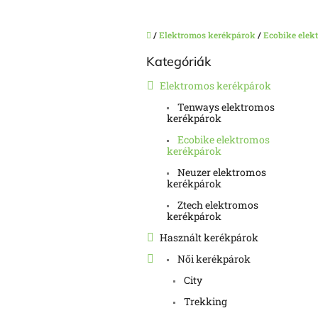
Kezdőlap
/
Elektromos kerékpárok
/
Ecobike elek
O
Kategóriák
Kategóriák
l
átugrása
d
Elektromos kerékpárok
a
Tenways elektromos
l
kerékpárok
s
ó
Ecobike elektromos
kerékpárok
p
a
Neuzer elektromos
kerékpárok
n
e
Ztech elektromos
kerékpárok
l
Használt kerékpárok
Női kerékpárok
City
Trekking