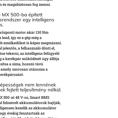
n és magabiztosan fog menni.
e MX 500-ba épített
srendszer egy intelligens
s.
özponti motor akár 130 Nm
 lead, így ez a gép még a
b emelkedőket is képes megmászni.
l jelentős, a felhasználó dönti el,
ne tekerni, az intelligens felügyelő
g a kerékpár működését úgy állítja
osítsa a sima, hosszú távú
, amely szorosan utánozza a
kerékpározást.
 képességek nem lennének
k fejlett teljesítmény nélkül.
X 500-at 48 V-os, Smart BMS
l felszerelt akkumulátorok hajtják,
lligensen kezelik az akkumulátor
ogy évekig fenntartsák az