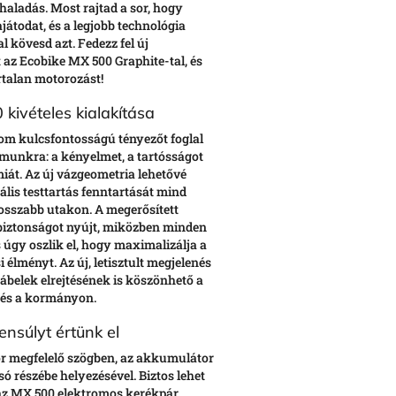
haladás. Most rajtad a sor, hogy
ajátodat, és a legjobb technológia
 kövesd azt. Fedezz fel új
 az Ecobike MX 500 Graphite-tal, és
rtalan motorozást!
kivételes kialakítása
om kulcsfontosságú tényezőt foglal
unkra: a kényelmet, a tartósságot
iát. Az új vázgeometria lehetővé
mális testtartás fenntartását mind
osszabb utakon. A megerősített
biztonságot nyújt, miközben minden
s úgy oszlik el, hogy maximalizálja a
 élményt. Az új, letisztult megjelenés
ábelek elrejtésének is köszönhető a
és a kormányon.
ensúlyt értünk el
or megfelelő szögben, az akkumulátor
só részébe helyezésével. Biztos lehet
az MX 500 elektromos kerékpár