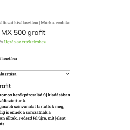
áltozat kiválasztása
|
Márka:
ecobike
 MX 500 grafit
és
Ugrás az értékeléshez
álasztása
afit
tromos kerékpárcsalád új kiadásában
áltoztattunk.
gasabb színvonalat tartottuk meg,
ig is ennek a sorozatnak a
 álltak. Fedezd fel újra, mit jelent
ás.