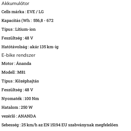
Akkumulátor
Cells márka :
EVE / LG
Kapacitás (Wh :
556,8 - 672
Típus :
Lítium-ion
Feszültség :
48 V
Hatótávolság :
akár 135 km-ig
E-bike rendszer
Motor :
Ánanda
Modell :
M81
Típus :
Középhajtás
Feszültség :
48 V
Nyomaték :
100 Nm
Hatalom :
250 W
vezérlő :
ANANDA
Sebesség :
25 km/h az EN 15194 EU szabványnak megfelelően