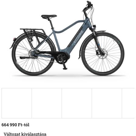
értékelése
5-
ből
0,0
csillag.
664 990 Ft
-tól
Egységár:
Változat kiválasztása