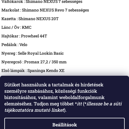
Váltókarok :
Shimano NEXUS 7 sebességes
Markolat :
Shimano NEXUS Revo 7 sebességes
Kazetta :
Shimano NEXUS 20T
Lánc / Öv :
KMC
Hajtókar :
Prowheel 44T
Pedálok :
Velo
Nyereg :
Selle Royal Lookin Basic
Nyeregcső :
Promax 27,2 / 350 mm
Első lámpák :
Spaninga Kendo XE
Hátsó lámpa :
Spaninga MLL XE
Sütiket használunk a tartalmak és hirdetések
Maximális terhelés :
125 kg
személyre szabásához, közösségi funkciók
Súly :
27,3 kg - 27,4 kg
biztosításához, valamint weboldalforgalmunk
elemzéséhez. Tudjon meg többet *
itt
(*
illessze be a süti
tájékoztatóra mutató linket
).
L
á
Elérhetőségeink: Raktár: 4552 Napkor, Harangodi út 2. szám. Műhely: 4531
Nyírpazony, Nyíregyházi út 11. szám. Telefon: +36206290268 Email:
b
Beállítások
info@labicikli.hu