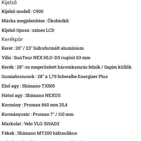
Kijelző
Kijelző modell :
C900
Márka megjelenítése :
Ökobicikli
Kijelző típusa :
színes LCD
Kerékpár
Keret :
20" / 23" hidroformált alumínium
Villa :
SunTour NEX HLO-DS rugóút 63 mm
Kerék :
28"-os megerősített háromkamrás felnik / Sapim küllők
Gumiabroncsok :
28" x 1,75 Schwalbe Energizer Plus
Első agy :
Shimano TX505
Hátsó agy :
Shimano NEXUS
Kormány :
Promax 660 mm 25,4
Kormányszár :
Promax 7° / 110 mm
Markolat :
Velo VLG-519AD2
Fékek :
Shimano MT200 hidraulikus