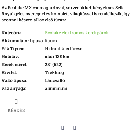
Az Ecobike MX csomagtartóval, sárvédőkkel, kényelmes Selle
Royal géles nyereggel és komplett világítással is rendelkezik, így
azonnal készen áll az első túrára.
Kategória
:
Ecobike elektromos kerékpárok
Akkumulátor típusa
:
lítium
Fék Típusa
:
Hidraulikus tárcsa
Hatótáv
:
akár 135 km
Kerék méret
:
28" (622)
Kivitel
:
Trekking
Váltó típusa
:
Láncváltó
váz anyaga
:
alumínium
KÉRDÉS
Twitter
Facebook