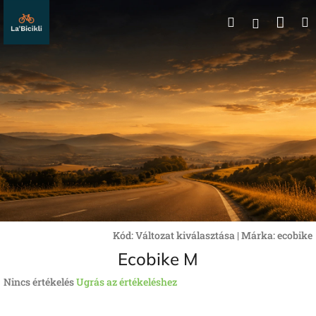
Ugrás
Kos
Keresés
a
Bejelentk
fő
tartalomhoz
Kód:
Változat kiválasztása
|
Márka:
ecobike
Ecobike M
A
Nincs értékelés
Ugrás az értékeléshez
termék
átlagos