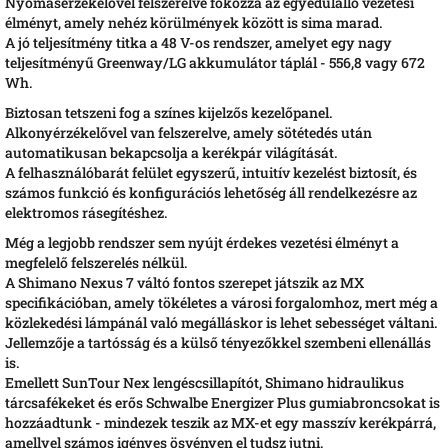
Nyomásérzékelővel felszerelve fokozza az egyedülálló vezetési
élményt, amely nehéz körülmények között is sima marad.
A jó teljesítmény titka a 48 V-os rendszer, amelyet egy nagy
teljesítményű Greenway/LG akkumulátor táplál - 556,8 vagy 672
Wh.
Biztosan tetszeni fog a színes kijelzős kezelőpanel.
Alkonyérzékelővel van felszerelve, amely sötétedés után
automatikusan bekapcsolja a kerékpár világítását.
A felhasználóbarát felület egyszerű, intuitív kezelést biztosít, és
számos funkció és konfigurációs lehetőség áll rendelkezésre az
elektromos rásegítéshez.
Még a legjobb rendszer sem nyújt érdekes vezetési élményt a
megfelelő felszerelés nélkül.
A Shimano Nexus 7 váltó fontos szerepet játszik az MX
specifikációban, amely tökéletes a városi forgalomhoz, mert még a
közlekedési lámpánál való megálláskor is lehet sebességet váltani.
Jellemzője a tartósság és a külső tényezőkkel szembeni ellenállás
is.
Emellett SunTour Nex lengéscsillapítót, Shimano hidraulikus
tárcsafékeket és erős Schwalbe Energizer Plus gumiabroncsokat is
hozzáadtunk - mindezek teszik az MX-et egy masszív kerékpárrá,
amellyel számos igényes ösvényen el tudsz jutni.