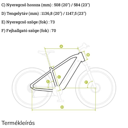
C)
Nyeregcső hossza (mm) :
508 (20") / 584 (23")
D)
Tengelytáv (mm) :
1136,8 (20") / 1147,5 (23")
E)
Nyeregcső szöge (fok) :
73
F)
Fejhallgató szöge (fok) :
70
Termékleírás