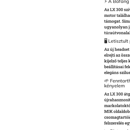
⚡ A Bafang r
Az LX 300 sz
motor találha
támogat. Sima
ugyanolyan jó
túraútvonala
🖥️ Letisztu
Az új headset 
elrejti az ös
kijelző teljes 
beállításai f
elegáns szilue
🌱 Fenntar
kényelem
Az LX 300 átg
újrahasznosí
markolatoktól
MIK oldaldobo
csomagtartóig
felszerelés eg