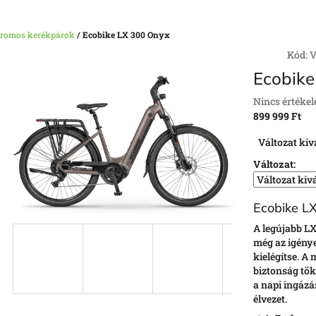
tromos kerékpárok
/
Ecobike LX 300 Onyx
Kód:
V
Ecobike
A
Nincs értékel
termék
899 999 Ft
átlagos
Egységár:
Változat kiv
értékelése
5-
Változat:
ből
0,0
csillag.
Ecobike LX
A legújabb LX 
még az igénye
kielégítse. A
biztonság tök
a napi ingázá
élvezet.