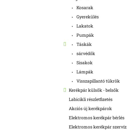
Kosarak
Gyerekülés
Lakatok
Pumpák
Táskák
sárvédők
Sisakok
Lámpák
Visszapillantó tükrök
Kerékpár külsők - belsők
Labicikli részletfizetés
Akciós új kerékpárok
Elektromos kerékpár bérlés
Elektromos kerékpár szervíz