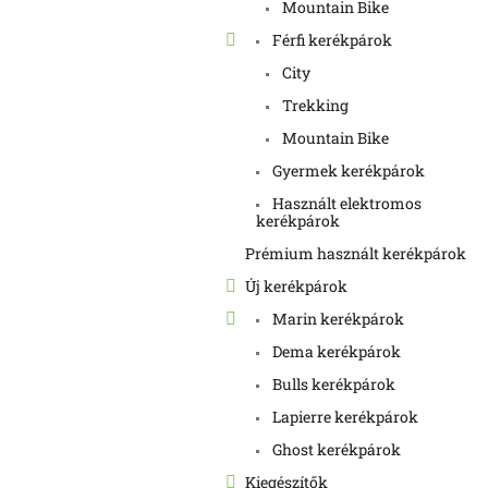
Mountain Bike
Férfi kerékpárok
City
Trekking
Mountain Bike
Gyermek kerékpárok
Használt elektromos
kerékpárok
Prémium használt kerékpárok
Új kerékpárok
Marin kerékpárok
Dema kerékpárok
Bulls kerékpárok
Lapierre kerékpárok
Ghost kerékpárok
Kiegészítők