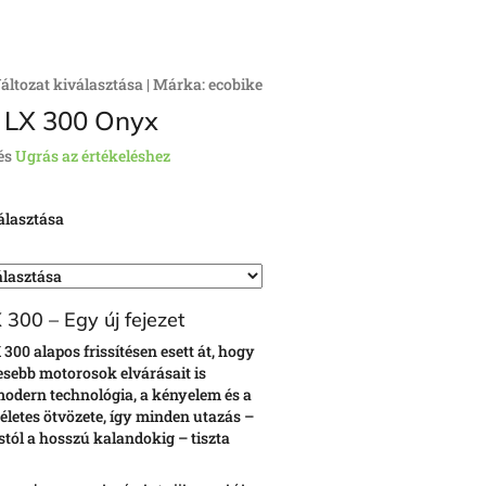
áltozat kiválasztása
|
Márka:
ecobike
 LX 300 Onyx
és
Ugrás az értékeléshez
álasztása
 300 – Egy új fejezet
300 alapos frissítésen esett át, hogy
sebb motorosok elvárásait is
 modern technológia, a kényelem és a
életes ötvözete, így minden utazás –
stól a hosszú kalandokig – tiszta