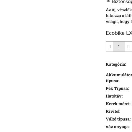
🔦 Biztonsá
Az új, vészfé
fokozza a lát
világít, hogy
Ecobike LX
Kategória
:
Akkumuláto
típusa
:
Fék Típusa
:
Hatótáv
:
Kerék méret
:
Kivitel
:
Váltó típusa
:
váz anyaga
: