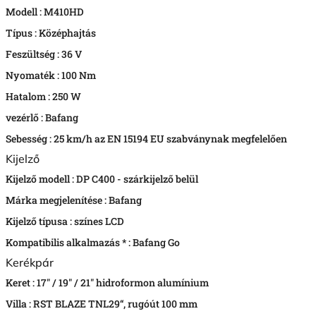
Modell :
M410HD
Típus :
Középhajtás
Feszültség :
36 V
Nyomaték :
100 Nm
Hatalom :
250 W
vezérlő :
Bafang
Sebesség :
25 km/h az EN 15194 EU szabványnak megfelelően
Kijelző
Kijelző modell :
DP C400 - szárkijelző belül
Márka megjelenítése :
Bafang
Kijelző típusa :
színes LCD
Kompatibilis alkalmazás * :
Bafang Go
Kerékpár
Keret :
17" / 19" / 21" hidroformon alumínium
Villa :
RST BLAZE TNL29“, rugóút 100 mm