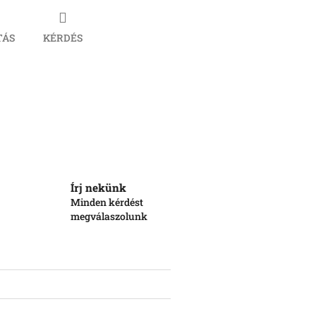
TÁS
KÉRDÉS
book
Írj nekünk
Minden kérdést
megválaszolunk