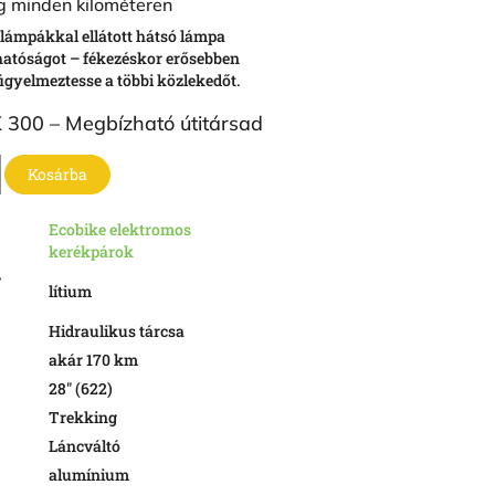
g minden kilométeren
klámpákkal ellátott hátsó lámpa
hatóságot – fékezéskor erősebben
 figyelmeztesse a többi közlekedőt.
 300 – Megbízható útitársad
Kosárba
Ecobike elektromos
kerékpárok
r
lítium
Hidraulikus tárcsa
akár 170 km
28" (622)
Trekking
Láncváltó
alumínium