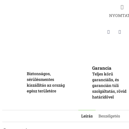
NYOMTA
Twitter
Face
Garancia
Biztonságos,
Teljes körű
sérülésmentes
garanciális, és
kiszállítás az ország
garancián túli
egész területére
szolgáltatás, rövid
határidővel
Leírás
Beszélgetés