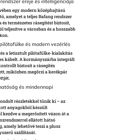
endszer ereje és intelligenciája
ívében egy modern középhajtású
tó, amelyet a teljes Bafang rendszer
 és természetes rásegítést biztosít,
l teljesítve a városban és a hosszabb
kon.
lt pilótafülke és modern vezérlés
és a letisztult pilótafülke-kialakítás
szes kábelt. A kormányszárba integrált
kontrollt biztosít a rásegítés
elett, miközben megőrzi a kerékpár
ttjét.
thatóság és mindennapi
ondolt részletekkel tűnik ki – az
tott anyagokból készült
 kezdve a megerősített vázon át a
zrendszerrel ellátott hátsó
, amely lehetővé teszi a plusz
yszerű szállítását.