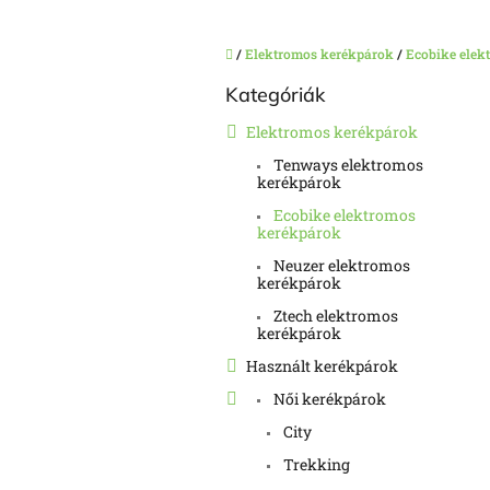
Kezdőlap
/
Elektromos kerékpárok
/
Ecobike elek
O
Kategóriák
Kategóriák
l
átugrása
d
Elektromos kerékpárok
a
Tenways elektromos
l
kerékpárok
s
ó
Ecobike elektromos
kerékpárok
p
a
Neuzer elektromos
kerékpárok
n
e
Ztech elektromos
kerékpárok
l
Használt kerékpárok
Női kerékpárok
City
Trekking