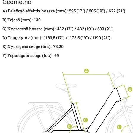
Geometria
A) Felsőcső effektív hossza (mm) :
595 (17") / 605 (19") / 622 (21")
B) Fejcső (mm) :
130
C)
Nyeregcső hossza (mm) :
432 (17") / 482 (19") / 533 (21")
D)
Tengelytáv (mm) :
1163,5 (17") / 1173,5 (19") / 1190 (21")
E)
Nyeregcső szöge (fok) :
73.20
F)
Fejhallgató szöge (fok) :
69