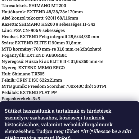
Tárcsafékek: SHIMANO MT200
Hajtókarok: EXTEND 48/38/28z 170mm
Alsó konzol tokozott: 920H 68/116mm
Kazetta: SHIMANO HG200 9 sebességes 11-34z
Lánc: FSA CN-906 9 sebességes
Headset: EXTEND Félig integrált 28,6/44/30 mm
Szára: EXTEND ELITE II 90mm 31,8mm
MTB kormány: 700 mm-re 31,8 mm-re kihúzható
Fogantyúk: EXTEND ABSORBIC
Nyeregcső: Húzza ki az ELITE II-t 31,6x350 mm-re
Nyereg: EXTEND MEMO ERGO
Hub: Shimano TX505
Felnik: ORIN DISC 622x21mm
MTB gumik: Freedom Scorcher 700x40C drót 30TPI
Pedálok: EXTEND FLAT PP
Fogaskerekek: 3x9
Sütiket használunk a tartalmak és hirdetések
személyre szabásához, közösségi funkciók
biztosításához, valamint weboldalforgalmunk
elemzéséhez. Tudjon meg többet *
itt
(*
illessze be a süti
tájékoztatóra mutató linket
).