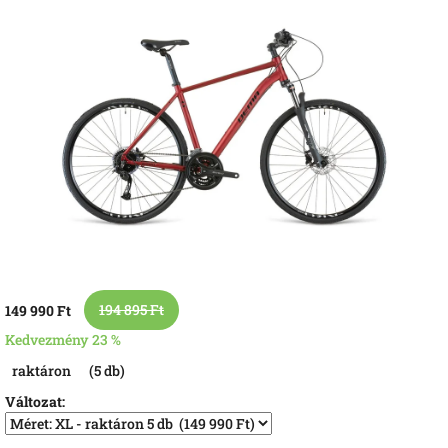
értékelése
5-
ből
0,0
csillag.
194 895 Ft
149 990 Ft
Kedvezmény 23 %
Egységár:
raktáron
(5 db)
Változat: