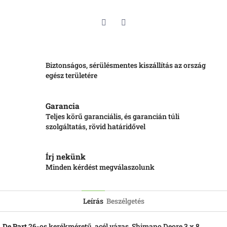
Twitter
Facebook
Biztonságos, sérülésmentes kiszállítás az ország
egész területére
Garancia
Teljes körű garanciális, és garancián túli
szolgáltatás, rövid határidővel
Írj nekünk
Minden kérdést megválaszolunk
Leírás
Beszélgetés
De Part
26-os kerékméretű, acél vázas, Shimano Deore 3 x 8