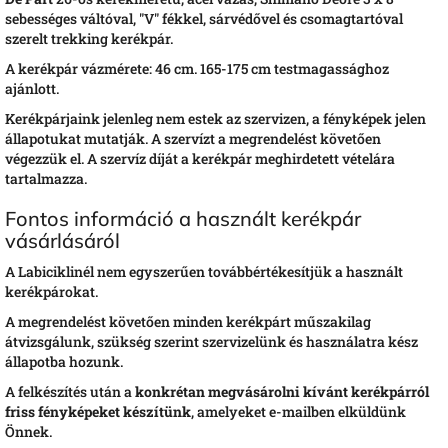
sebességes váltóval, "V" fékkel, sárvédővel és csomagtartóval
szerelt trekking kerékpár.
A kerékpár vázmérete: 46 cm. 165-175 cm testmagassághoz
ajánlott.
Kerékpárjaink jelenleg nem estek az szervizen, a fényképek jelen
állapotukat mutatják. A szervízt a megrendelést követően
végezzük el. A szervíz díját a kerékpár meghirdetett vételára
tartalmazza.
Fontos információ a használt kerékpár
vásárlásáról
A Labiciklinél nem egyszerűen továbbértékesítjük a használt
kerékpárokat.
A megrendelést követően minden kerékpárt műszakilag
átvizsgálunk, szükség szerint szervizelünk és használatra kész
állapotba hozunk.
A felkészítés után a
konkrétan megvásárolni kívánt kerékpárról
friss fényképeket készítünk
, amelyeket e-mailben elküldünk
Önnek.