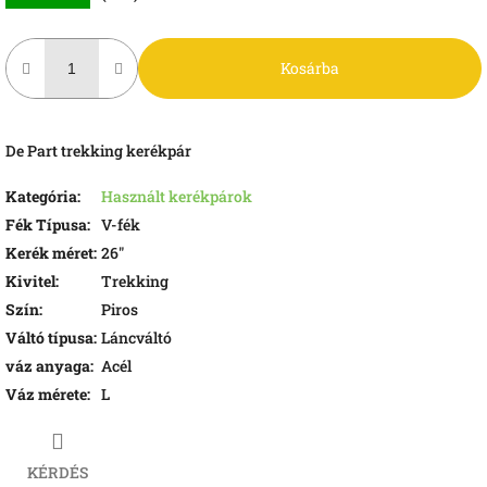
Kosárba
De Part trekking kerékpár
Kategória
:
Használt kerékpárok
Fék Típusa
:
V-fék
Kerék méret
:
26"
Kivitel
:
Trekking
Szín
:
Piros
Váltó típusa
:
Láncváltó
váz anyaga
:
Acél
Váz mérete
:
L
KÉRDÉS