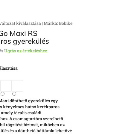
Változat kiválasztása
|
Márka:
Bobike
Go Maxi RS
ros gyerekülés
és
Ugrás az értékeléshez
álasztása
Maxi dönthető gyerekülés egy
és kényelmes hátsó kerékpáros
amely ideális családi
hoz. A csomagtartóra szerelhető
bil rögzítést biztosít, miközben az
ülés és a dönthető háttámla lehetővé