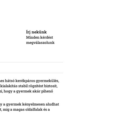
Írj nekünk
Minden kérdést
megválaszolunk
mes hátsó kerékpáros gyermekülés,
alakítás stabil rögzítést biztosít,
zi, hogy a gyermek akár pihenő
 így a gyermek kényelmesen aludhat
t, míg a magas oldalfalak és a