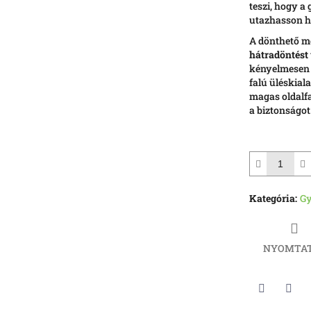
teszi, hogy a
utazhasson h
A dönthető 
hátradöntést
kényelmesen a
falú üléskiala
magas oldalfa
a biztonságot
Kategória
:
Gy
NYOMTA
Twitter
Face