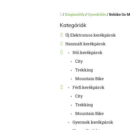
Kezdőlap
/
Kiegészítők
/
Gyerekülés
/
Bobike Go M
O
Kategóriák
Kategóriák
l
átugrása
d
Új Elektromos kerékpárok
a
Használt kerékpárok
l
s
Női kerékpárok
ó
City
p
a
Trekking
n
Mountain Bike
e
Férfi kerékpárok
l
City
Trekking
Mountain Bike
Gyermek kerékpárok