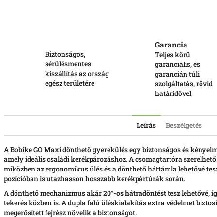
Garancia
Biztonságos,
Teljes körű
sérülésmentes
garanciális, és
kiszállítás az ország
garancián túli
egész területére
szolgáltatás, rövid
határidővel
Leírás
Beszélgetés
A Bobike GO Maxi dönthető gyerekülés egy biztonságos és kényel
amely ideális családi kerékpározáshoz. A csomagtartóra szerelhető ki
miközben az ergonomikus ülés és a dönthető háttámla lehetővé tes
pozícióban is utazhasson hosszabb kerékpártúrák során.
A dönthető mechanizmus akár
20°-os hátradöntést
tesz lehetővé,
tekerés közben is. A dupla falú üléskialakítás extra védelmet biztosí
megerősített fejrész növelik a biztonságot.