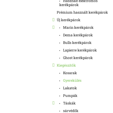
Használt elektromos
kerékpárok
Prémium használt kerékpárok
Új kerékpárok
Marin kerékpárok
Dema kerékpárok
Bulls kerékpárok
Lapierre kerékpárok
Ghost kerékpárok
Kiegészítők
Kosarak
Gyerekülés
Lakatok
Pumpák
Táskák
sárvédők