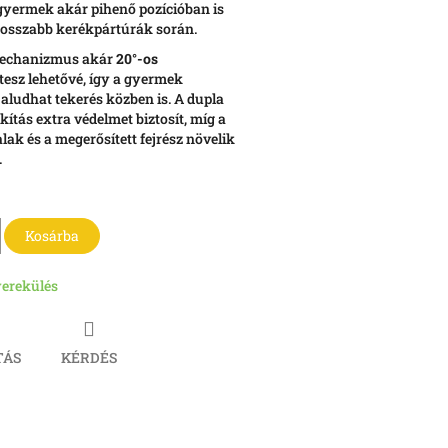
 gyermek akár pihenő pozícióban is
osszabb kerékpártúrák során.
mechanizmus akár
20°-os
tesz lehetővé, így a gyermek
ludhat tekerés közben is. A dupla
kítás extra védelmet biztosít, míg a
lak és a megerősített fejrész növelik
.
Kosárba
erekülés
TÁS
KÉRDÉS
book