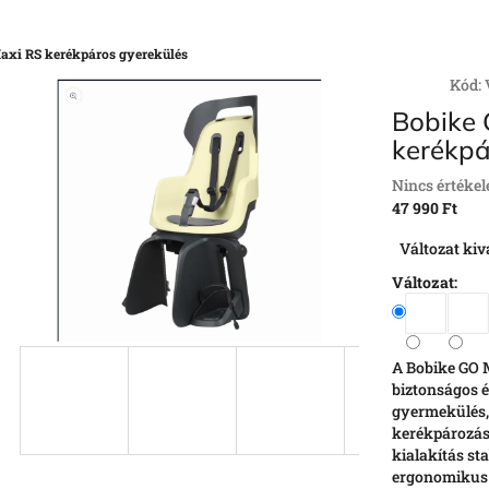
axi RS kerékpáros gyerekülés
Kód:
Bobike 
kerékpá
A
Nincs értékel
termék
47 990 Ft
átlagos
Egységár:
Változat kiv
értékelése
5-
Változat:
ből
0,0
csillag.
A Bobike GO 
biztonságos 
gyermekülés, 
kerékpározás
kialakítás sta
ergonomikus 