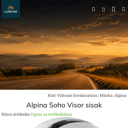
Ugrás
Kos
Keresés
a
Bejelentk
fő
tartalomhoz
Kód:
Változat kiválasztása
|
Márka:
Alpina
Alpina Soho Visor sisak
A
Nincs értékelés
Ugrás az értékeléshez
termék
átlagos