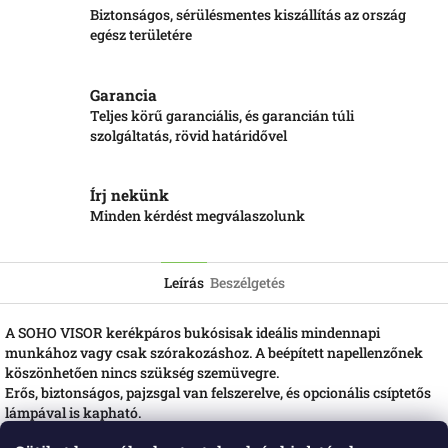
Biztonságos, sérülésmentes kiszállítás az ország
egész területére
Garancia
Teljes körű garanciális, és garancián túli
szolgáltatás, rövid határidővel
Írj nekünk
Minden kérdést megválaszolunk
Leírás
Beszélgetés
A SOHO VISOR kerékpáros bukósisak ideális mindennapi
munkához vagy csak szórakozáshoz. A beépített napellenzőnek
köszönhetően nincs szükség szemüvegre.
Erős, biztonságos, pajzsgal van felszerelve, és opcionális csíptetős
lámpával is kapható.
Kiváló minőségű szellőzés a 9 lyuknak köszönhetően.