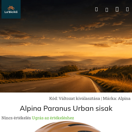
Ugrás
Kos
Keresés
a
Bejelentk
fő
tartalomhoz
Kód:
Változat kiválasztása
|
Márka:
Alpina
Alpina Paranus Urban sisak
A
Nincs értékelés
Ugrás az értékeléshez
termék
átlagos