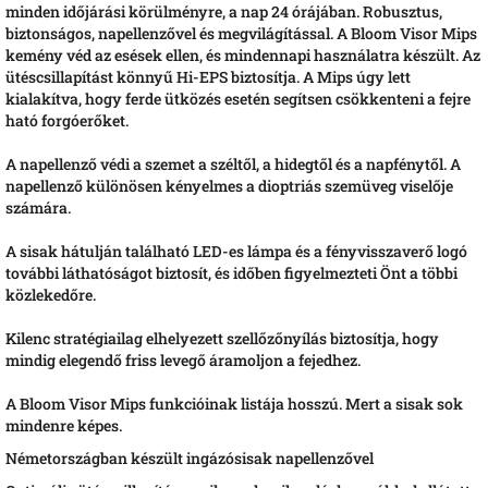
minden időjárási körülményre, a nap 24 órájában. Robusztus,
biztonságos, napellenzővel és megvilágítással. A Bloom Visor Mips
kemény véd az esések ellen, és mindennapi használatra készült. Az
ütéscsillapítást könnyű Hi-EPS biztosítja. A Mips úgy lett
kialakítva, hogy ferde ütközés esetén segítsen csökkenteni a fejre
ható forgóerőket.
A napellenző védi a szemet a széltől, a hidegtől és a napfénytől. A
napellenző különösen kényelmes a dioptriás szemüveg viselője
számára.
A sisak hátulján található LED-es lámpa és a fényvisszaverő logó
további láthatóságot biztosít, és időben figyelmezteti Önt a többi
közlekedőre.
Kilenc stratégiailag elhelyezett szellőzőnyílás biztosítja, hogy
mindig elegendő friss levegő áramoljon a fejedhez.
A Bloom Visor Mips funkcióinak listája hosszú. Mert a sisak sok
mindenre képes.
Németországban készült ingázósisak napellenzővel