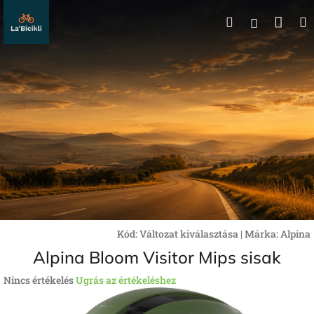
Ugrás
Kos
Keresés
a
Bejelentk
fő
tartalomhoz
Kód:
Változat kiválasztása
|
Márka:
Alpina
Alpina Bloom Visitor Mips sisak
A
Nincs értékelés
Ugrás az értékeléshez
termék
átlagos